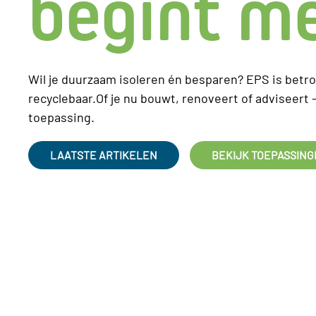
begint m
Wil je duurzaam isoleren én besparen? EPS is betr
recyclebaar.Of je nu bouwt, renoveert of adviseert
toepassing.
LAATSTE ARTIKELEN
BEKIJK TOEPASSIN