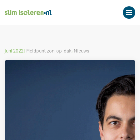
juni 2022
|
Meldpunt zon-op-dak
,
Nieuws